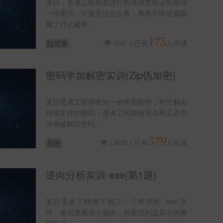
某日，墨者工程师在进行犯罪调查取证时发现
一张图片，可是无论怎么看，都看不出里面隐
藏了什么秘密；
175
|
已有
人完成
隐写术
9547
密码学加解密实训(Zip伪加密)
某日墨者工程师收到一份求助邮件，帮忙解出
压缩文件的密码，墨者工程师使用各种工具也
没有破解出密码。
579
|
已有
人完成
加密
13035
逆向分析实训-exe(第1题)
某日墨者工程师下载了一个奇怪的”.exe”文
件，据说里面有小秘密，你能找到这其中的奥