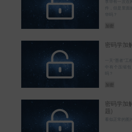
李华有一次在
件，但是里面
华吗？
加密
密码学加解
一天“墨者”
中有个压缩包
吗？
加密
密码学加解
题)
看似正常的图