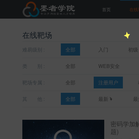
首页
在线
在线靶场
难易级别 :
全部
入门
初级
类
别 :
全部
WEB安全
靶场专属 :
全部
注册用户
其
他 :
全部
最新
最
密码学加
题)