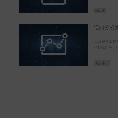
隐写术
逆向分析实训
某日墨者工程
顿扫操作终于得
代码审计