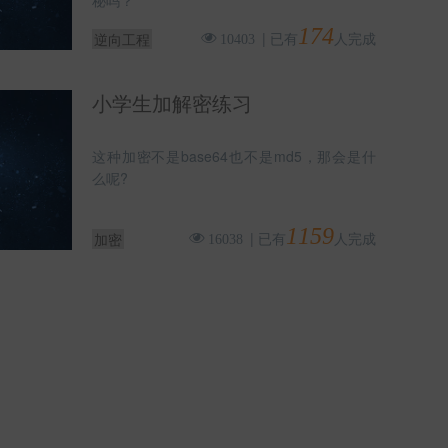
秘吗？
174
|
已有
人完成
逆向工程
10403
小学生加解密练习
这种加密不是base64也不是md5，那会是什
么呢?
1159
|
已有
人完成
加密
16038