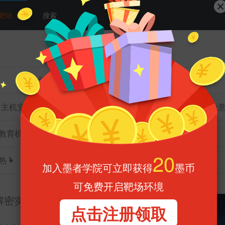
靶场
搜索
中级
高级
主机安全
数据库安全
网络安全
安全
教育机构
合作部门
热
墨币
解密实训(摩斯密码第1
20
加入墨者学院可立即获得
墨币