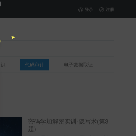
登录
注册
意识
代码审计
电子数据取证
密码学加解密实训-隐写术(第3
题)