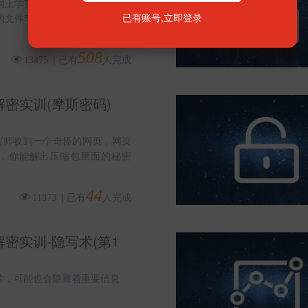
网上学英语语法时收到了一封邮
可免费开启靶场环境
的文件李华打不开，你能帮帮李
点击注册领取
508
|
已有
人完成
13475
已有账号,
立即登录
密实训(摩斯密码)
工程师收到一个奇怪的网页，网页
，你能解出压缩包里面的秘密
44
|
已有
人完成
11873
密实训-隐写术(第1
片，可能也会隐藏着重要信息