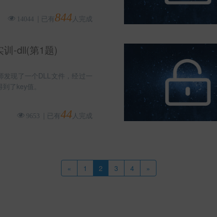
844
|
已有
人完成
14044
-dll(第1题)
师发现了一个DLL文件，经过一
到了key值。
44
|
已有
人完成
9653
«
1
2
3
4
»