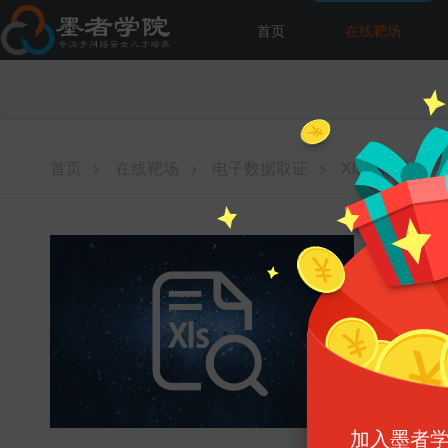
首页
在线靶场
首页
>
在线靶场
>
电子数据取证
>
Xls文件分析溯
Xls
难易程度 :
增加能力 :
消耗墨币 :
启动
加入墨者