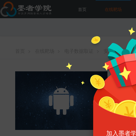
首页
在线靶场
首页
>
在线靶场
>
电子数据取证
>
安卓手机文件分
安卓手
难易程度 :
增加能力 :
消耗墨币 :
启动
加入墨者