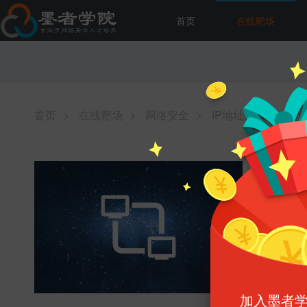
首页
在线靶场
首页
>
在线靶场
>
网络安全
>
IP地址伪造(第2题)
IP地址
难易程度 :
增加能力 :
消耗墨币 :
启动
加入墨者