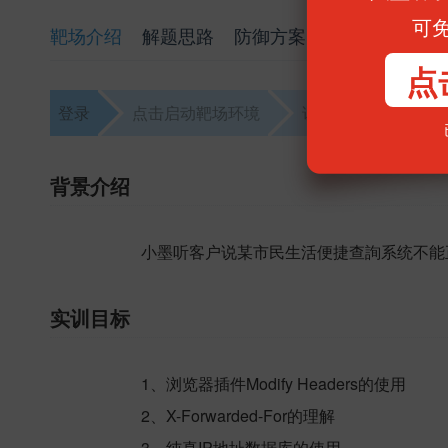
可
靶场介绍
解题思路
防御方案
点
登录
点击启动靶场环境
访问靶场
解题
背景介绍
小墨听客户说某市民生活便捷查詢系统不能
实训目标
1、浏览器插件Modify Headers的使用
2、X-Forwarded-For的理解
3、纯真IP地址数据库的使用