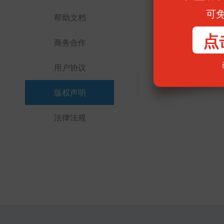
经墨者学院许可，
可
帮助文档
依法追究法律责任
用。否则，墨者学
点
商务合作
本协议最终解释权归
用户协议
版权声明
法律法规