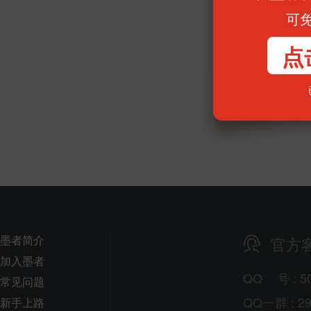
可
点
墨者简介
官方
加入墨者
QQ
号
: 5
常见问题
QQ一群 : 29
新手上路