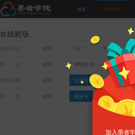
首页
在线靶场
在线靶场
难易级别 :
全部
入门
初级
类
别 :
全部
WEB安全
主机安全
靶场专属 :
全部
注册用户
教育机构
其
他 :
全部
最新
最热
加入墨者