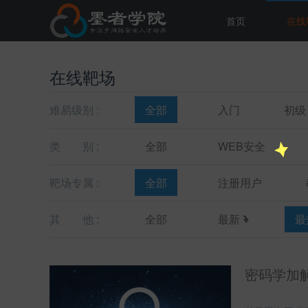
首页
在线
在线靶场
难易级别 :
全部
入门
初级
类
别 :
全部
WEB安全
靶场专属 :
全部
注册用户
其
他 :
全部
最新
最
密码学加解