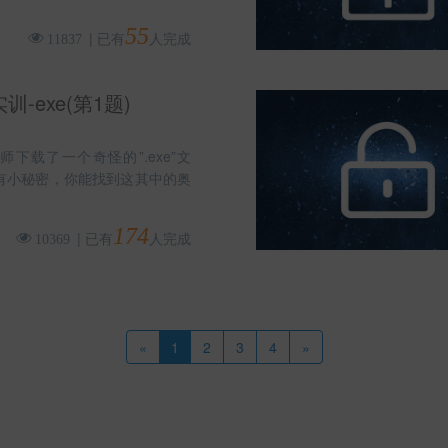
55
|
已有
人完成
11837
-exe(第1题)
下载了一个奇怪的”.exe”文
有小秘密，你能找到这其中的奥
174
|
已有
人完成
10369
«
1
2
3
4
»