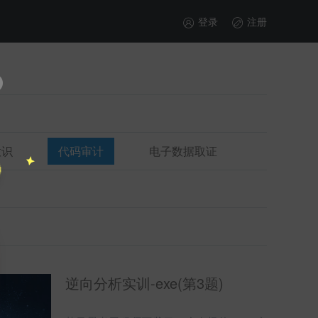
登录
注册
意识
代码审计
电子数据取证
逆向分析实训-exe(第3题)