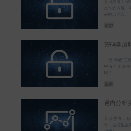
某日墨者工程
文件的内容，
破解出内容。
加密
密码学加解
一天“墨者”
中有个压缩包
吗？
加密
逆向分析实训
某日墨者工程师
件，据说里面