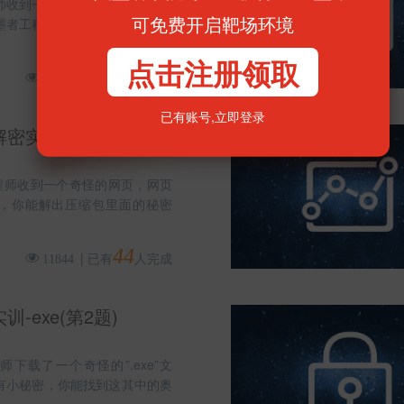
师收到一份求助邮件，帮忙解出
可免费开启靶场环境
墨者工程师使用各种工具也没有
点击注册领取
17
|
已有
人完成
17665
已有账号,
立即登录
密实训(摩斯密码)
工程师收到一个奇怪的网页，网页
，你能解出压缩包里面的秘密
44
|
已有
人完成
11844
-exe(第2题)
下载了一个奇怪的”.exe”文
有小秘密，你能找到这其中的奥