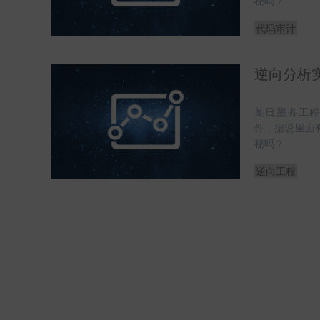
秘吗？
代码审计
逆向分析实训
某日墨者工程师
件，据说里面
秘吗？
逆向工程