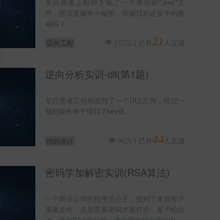
某日墨者工程师下载了一个奇怪的”.exe”文
件，据说里面有小秘密，你能找到这其中的奥
秘吗？
21
|
已有
人完成
逆向工程
13722
逆向分析实训-dll(第1题)
某日墨者工程师发现了一个DLL文件，经过一
顿扫操作终于得到了key值。
44
|
已有
人完成
代码审计
9625
密码学加解密实训(RSA算法)
一个商业公司的程序员小王，收到了来自客户
重要文件，但是需要密码才能打开，客户给出