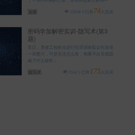
了一系列RSA的公钥，请你帮他算出密码中
74
|
已有
人完成
加密
25458
密码学加解密实训-隐写术(第3
题)
某日，墨者工程师在进行犯罪调查取证时发现
一张图片，可是无论怎么看，都看不出里面隐
藏了什么秘密；
175
|
已有
人完成
隐写术
9514