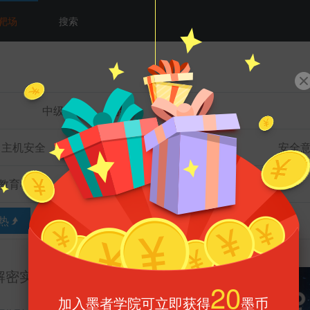
靶场
搜索
中级
高级
主机安全
数据库安全
网络安全
安全
教育机构
合作部门
热
墨币
密实训(AES)
20
加入墨者学院可立即获得
墨币