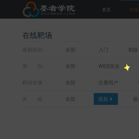
首页
在线
在线靶场
难易级别 :
全部
入门
初级
类
别 :
全部
WEB安全
靶场专属 :
全部
注册用户
其
他 :
全部
最新
最