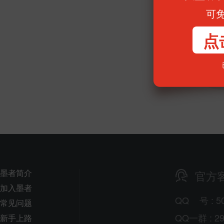
可
点
墨者简介
官方
加入墨者
QQ
号
: 5
常见问题
QQ一群 : 29
新手上路