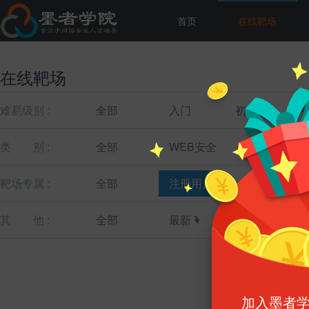
首页
在线靶场
在线靶场
难易级别 :
全部
入门
初级
类
别 :
全部
WEB安全
主机安全
靶场专属 :
全部
注册用户
教育机构
其
他 :
全部
最新
最热
加入墨者