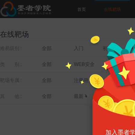
首页
在线靶场
在线靶场
难易级别 :
全部
入门
初级
类
别 :
全部
WEB安全
主机安全
靶场专属 :
全部
注册用户
教育机构
其
他 :
全部
最新
最热
加入墨者