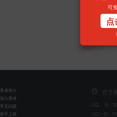
可
点
墨者简介
官方
加入墨者
QQ
号
: 5
常见问题
QQ一群 : 29
新手上路