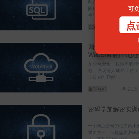
此WEB业务环境对参数进
可
防止参数产生SQL注入，
生的一种方法，但是这种
点
SQL注入
53505
网络数据分析溯源
WebShell的IP地址
某公司安全工程师抓取到一段
包，发现有人成功上传了We
上传者的IP地址。
取证分析
26139
密码学加解密实训(
一个商业公司的程序员小
重要文件，但是需要密码