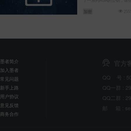
了一系列RSA的公钥，请
加密
255
墨者简介
官方
加入墨者
QQ
号
: 5
常见问题
QQ一群 : 29
新手上路
用户协议
QQ二群 : 29
意见反馈
邮
箱
: s
商务合作