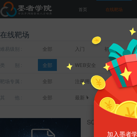
首页
在线靶场
在线靶场
难易级别 :
全部
入门
初级
类
别 :
全部
WEB安全
主机安全
靶场专属 :
全部
注册用户
教育机构
其
他 :
全部
最新
最热
SQL注入漏洞测试
加入墨者